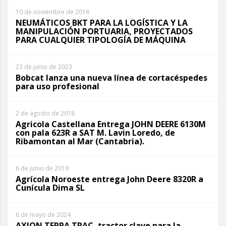
10 de noviembre de 2016
NEUMÁTICOS BKT PARA LA LOGÍSTICA Y LA
MANIPULACIÓN PORTUARIA, PROYECTADOS
PARA CUALQUIER TIPOLOGÍA DE MÁQUINA
23 de junio de 2023
Bobcat lanza una nueva línea de cortacéspedes
para uso profesional
2 de agosto de 2018
Agricola Castellana Entrega JOHN DEERE 6130M
con pala 623R a SAT M. Lavin Loredo, de
Ribamontan al Mar (Cantabria).
6 de junio de 2019
Agrícola Noroeste entrega John Deere 8320R a
Cunícula Dima SL
6 de mayo de 2024
AXION TERRA TRAC, tractor clave para la