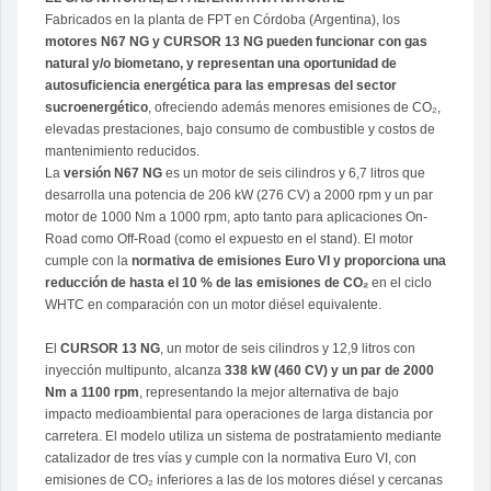
Fabricados en la planta de FPT en Córdoba (Argentina), los
motores N67 NG y CURSOR 13 NG pueden funcionar con gas
natural y/o biometano, y representan una oportunidad de
autosuficiencia energética para las empresas del sector
sucroenergético
, ofreciendo además menores emisiones de CO₂,
elevadas prestaciones, bajo consumo de combustible y costos de
mantenimiento reducidos.
La
versión N67 NG
es un motor de seis cilindros y 6,7 litros que
desarrolla una potencia de 206 kW (276 CV) a 2000 rpm y un par
motor de 1000 Nm a 1000 rpm, apto tanto para aplicaciones On-
Road como Off-Road (como el expuesto en el stand). El motor
cumple con la
normativa de emisiones Euro VI y proporciona una
reducción de hasta el 10 % de las emisiones de CO₂
en el ciclo
WHTC en comparación con un motor diésel equivalente.
El
CURSOR 13 NG
, un motor de seis cilindros y 12,9 litros con
inyección multipunto, alcanza
338 kW (460 CV) y un par de 2000
Nm a 1100 rpm
, representando la mejor alternativa de bajo
impacto medioambiental para operaciones de larga distancia por
carretera. El modelo utiliza un sistema de postratamiento mediante
catalizador de tres vías y cumple con la normativa Euro VI, con
emisiones de CO₂ inferiores a las de los motores diésel y cercanas