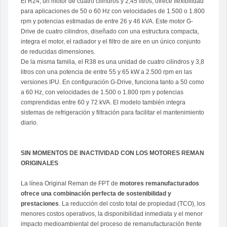
El R24, un motor de cuatro cilindros y 2,45 litros, ofrece flexibilidad
para aplicaciones de 50 o 60 Hz con velocidades de 1.500 o 1.800
rpm y potencias estimadas de entre 26 y 46 kVA. Este motor G-
Drive de cuatro cilindros, diseñado con una estructura compacta,
integra el motor, el radiador y el filtro de aire en un único conjunto
de reducidas dimensiones.
De la misma familia, el R38 es una unidad de cuatro cilindros y 3,8
litros con una potencia de entre 55 y 65 kW a 2.500 rpm en las
versiones IPU. En configuración G-Drive, funciona tanto a 50 como
a 60 Hz, con velocidades de 1.500 o 1.800 rpm y potencias
comprendidas entre 60 y 72 kVA. El modelo también integra
sistemas de refrigeración y filtración para facilitar el mantenimiento
diario.
SIN MOMENTOS DE INACTIVIDAD CON LOS MOTORES REMAN
ORIGINALES
La línea Original Reman de FPT de
motores remanufacturados
ofrece una combinación perfecta de sostenibilidad y
prestaciones
. La reducción del costo total de propiedad (TCO), los
menores costos operativos, la disponibilidad inmediata y el menor
impacto medioambiental del proceso de remanufacturación frente