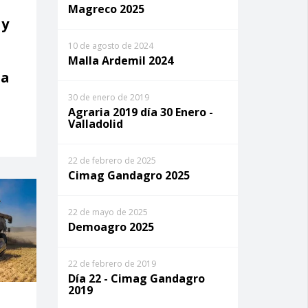
Magreco 2025
 y
10 de agosto de 2024
Malla Ardemil 2024
ia
30 de enero de 2019
Agraria 2019 día 30 Enero -
Valladolid
22 de febrero de 2025
Cimag Gandagro 2025
22 de mayo de 2025
Demoagro 2025
22 de febrero de 2019
Día 22 - Cimag Gandagro
2019