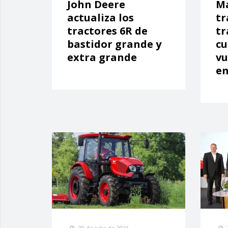
John Deere
Ma
actualiza los
tr
tractores 6R de
tr
bastidor grande y
cu
extra grande
vu
en
30 de julio de 2026