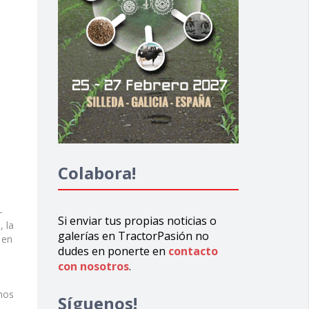
Colabora!
-
Si enviar tus propias noticias o
, la
galerías en TractorPasión no
 en
dudes en ponerte en
contacto
con nosotros
.
imos
Síguenos!