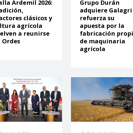
lla Ardemil 2026:
Grupo Durán
adición,
adquiere Galagri
actores clásicos y
refuerza su
ltura agrícola
apuesta por la
elven a reunirse
fabricación prop
 Ordes
de maquinaria
agrícola
29 de julio de 2026
28 de julio de 2026