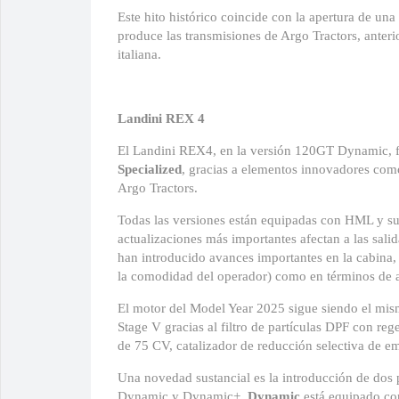
Este hito histórico coincide con la apertura de un
produce las transmisiones de Argo Tractors, anteri
italiana.
Landini REX 4
El Landini REX4, en la versión 120GT Dynamic, 
Specialized
, gracias a elementos innovadores com
Argo Tractors.
Todas las versiones están equipadas con HML y su
actualizaciones más importantes afectan a las sal
han introducido avances importantes en la cabina, 
la comodidad del operador) como en términos de ai
El motor del Model Year 2025 sigue siendo el mi
Stage V gracias al filtro de partículas DPF con r
de 75 CV, catalizador de reducción selectiva de 
Una novedad sustancial es la introducción de dos 
Dynamic y Dynamic+.
Dynamic
está equipado co