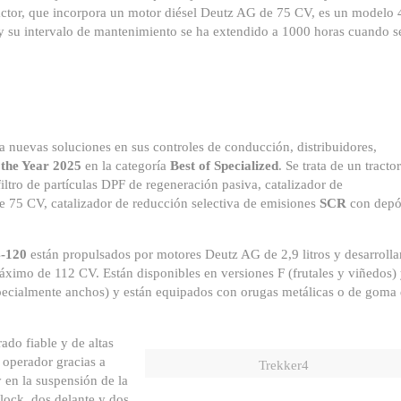
tractor, que incorpora un motor diésel Deutz AG de 75 CV, es un modelo 
 su intervalo de mantenimiento se ha extendido a 1000 horas cuando s
a nuevas soluciones en sus controles de conducción, distribuidores,
 the Year 2025
en la categoría
Best of Specialized
. Se trata de un tractor
ltro de partículas DPF de regeneración pasiva, catalizador de
e 75 CV, catalizador de reducción selectiva de emisiones
SCR
con depó
4-120
están propulsados por motores Deutz AG de 2,9 litros y desarrolla
imo de 112 CV. Están disponibles en versiones F (frutales y viñedos)
specialmente anchos) y están equipados con orugas metálicas o de goma
ado fiable y de altas
 operador gracias a
Trekker4
y en la suspensión de la
lock, dos delante y dos