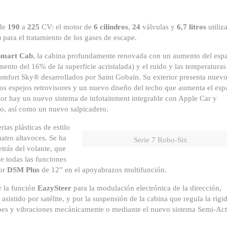
 de
190
a
225
CV: el motor de
6 cilindros
,
24
válvulas y
6,7 litros
utiliza
para el tratamiento de los gases de escape.
Smart Cab
, la cabina profundamente renovada con un aumento del esp
ento del 16% de la superficie acristalada) y el ruido y las temperaturas
Comfort Sky® desarrollados por Saint Gobain. Su exterior presenta nuev
os espejos retrovisores y un nuevo diseño del techo que aumenta el esp
erior hay un nuevo sistema de infotainment integrable con Apple Car y
o, así como un nuevo salpicadero.
ias plásticas de estilo
atro altavoces. Se ha
Serie 7 Robo-Six
trás del volante, que
e todas las funciones
tor
DSM Plus
de 12” en el apoyabrazos multifunción.
r la función
EazySteer
para la modulación electrónica de la dirección,
istido por satélite, y por la suspensión de la cabina que regula la rigi
lpes y vibraciones mecánicamente o mediante el nuevo sistema Semi-Act