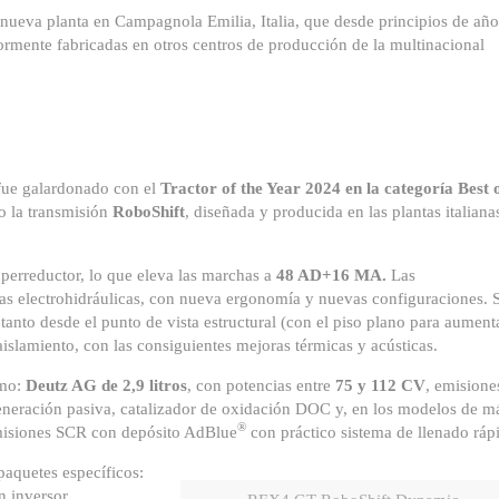
a nueva planta en Campagnola Emilia, Italia, que desde principios de año
ormente fabricadas en otros centros de producción de la multinacional
fue galardonado con el
Tractor of the Year 2024 en la categoría Best 
o la transmisión
RoboShift
, diseñada y producida en las plantas italiana
perreductor, lo que eleva las marchas a
48 AD+16 MA.
Las
idas electrohidráulicas, con nueva ergonomía y nuevas configuraciones. 
tanto desde el punto de vista estructural (con el piso plano para aument
slamiento, con las consiguientes mejoras térmicas y acústicas.
smo:
Deutz AG de 2,9 litros
, con potencias entre
75 y 112 CV
, emisione
egeneración pasiva, catalizador de oxidación DOC y, en los modelos de m
®
emisiones SCR con depósito AdBlue
con práctico sistema de llenado ráp
paquetes específicos:
n inversor