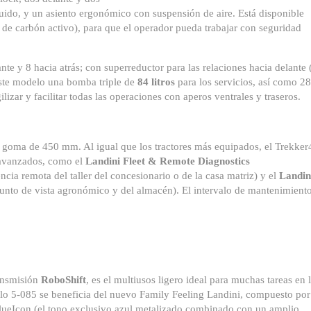
ruido, y un asiento ergonómico con suspensión de aire. Está disponible
 de carbón activo), para que el operador pueda trabajar con seguridad
te y 8 hacia atrás; con superreductor para las relaciones hacia delante 
este modelo una bomba triple de
84 litros
para los servicios, así como 28
gilizar y facilitar todas las operaciones con aperos ventrales y traseros.
e goma de 450 mm. Al igual que los tractores más equipados, el Trekker
s avanzados, como el
Landini Fleet & Remote Diagnostics
tencia remota del taller del concesionario o de la casa matriz) y el
Landin
punto de vista agronómico y del almacén). El intervalo de mantenimient
ransmisión
RoboShift
, es el multiusos ligero ideal para muchas tareas en 
delo 5-085 se beneficia del nuevo Family Feeling Landini, compuesto por
BlueIcon (el tono exclusivo azul metalizado combinado con un amplio