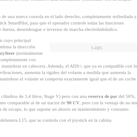
 de una nueva consola en el lado derecho, completamente rediseñada y
ick SmartPilot, para que el operador controle todas las funciones
de fuerza, desembrague e inversor de marcha electrohidráulico.
n cuyo principal
mbina la dirección
5-085
zySteer
(normalmente
r completamente con
las maniobras en cabecera. Además, el ADS+, que ya es compatible con l
as vibraciones, aumenta la rigidez del volante a medida que aumenta la
s maniobras el volante se comporta exactamente igual que el de un coche
 cilindros de 3,4 litros, Stage V) pero con una
reserva de par
del 56%,
ximo comparable al de un tractor de
90 CV
, pero con la ventaja de no te
ses de escape, lo que supone un ahorro en mantenimiento y consumo.
delantera L15, que se controla con el joystick en la cabina.