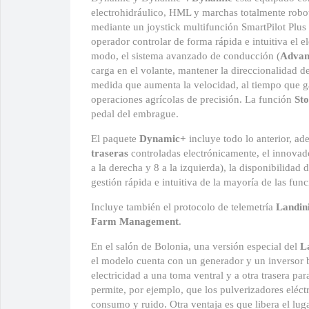
electrohidráulico, HML y marchas totalmente robo
mediante un joystick multifunción SmartPilot Plus
operador controlar de forma rápida e intuitiva el 
modo, el sistema avanzado de conducción (
Advan
carga en el volante, mantener la direccionalidad de
medida que aumenta la velocidad, al tiempo que ga
operaciones agrícolas de precisión. La función
St
pedal del embrague.
El paquete
Dynamic+
incluye todo lo anterior, ad
traseras
controladas electrónicamente, el innova
a la derecha y 8 a la izquierda), la disponibilidad 
gestión rápida e intuitiva de la mayoría de las func
Incluye también el protocolo de telemetría
Landin
Farm Management
.
En el salón de Bolonia, una versión especial del
L
el modelo cuenta con un generador y un inversor 
electricidad a una toma ventral y a otra trasera pa
permite, por ejemplo, que los pulverizadores eléc
consumo y ruido. Otra ventaja es que libera el lug