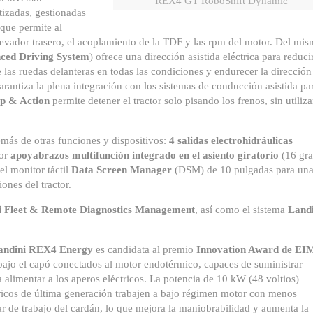
REX4 GT RoboShift Dynamic
tizadas, gestionadas
 que permite al
elevador trasero, el acoplamiento de la TDF y las rpm del motor. Del mi
ced Driving System
) ofrece una dirección asistida eléctrica para reducir
 las ruedas delanteras en todas las condiciones y endurecer la dirección
rantiza la plena integración con los sistemas de conducción asistida pa
op & Action
permite detener el tractor solo pisando los frenos, sin utiliza
emás de otras funciones y dispositivos:
4 salidas electrohidráulicas
dor
apoyabrazos multifunción integrado en el asiento giratorio
(16 gr
del monitor táctil
Data Screen Manager
(DSM) de 10 pulgadas para un
iones del tractor.
i Fleet & Remote Diagnostics Management
, así como el sistema
Landi
andini REX4 Energy
es candidata al premio
Innovation Award de EI
bajo el capó conectados al motor endotérmico, capaces de suministrar
ra alimentar a los aperos eléctricos. La potencia de 10 kW (48 voltios)
tricos de última generación trabajen a bajo régimen motor con menos
ar de trabajo del cardán, lo que mejora la maniobrabilidad y aumenta la