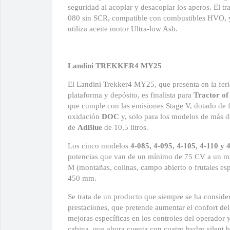
seguridad al acoplar y desacoplar los aperos. El 
080 sin SCR, compatible con combustibles HVO, y
utiliza aceite motor Ultra-low Ash.
Landini TREKKER4 MY25
El Landini Trekker4 MY25, que presenta en la feri
plataforma y depósito, es finalista para
Tractor of
que cumple con las emisiones Stage V, dotado de fi
oxidación
DOC
y, solo para los modelos de más d
de
AdBlue
de 10,5 litros.
Los cinco modelos
4-085, 4-095, 4-105, 4-110 y 
potencias que van de un mínimo de 75 CV a un máx
M (montañas, colinas, campo abierto o frutales e
450 mm.
Se trata de un producto que siempre se ha consider
prestaciones, que pretende aumentar el confort del
mejoras específicas en los controles del operador 
cabina, que ahora cuenta con cuatro hydro silent b