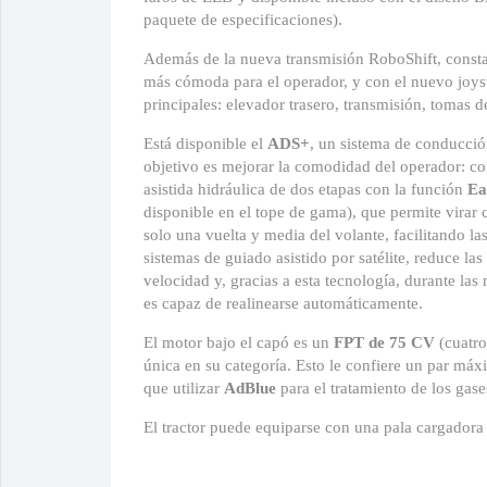
paquete de especificaciones).
Además de la nueva transmisión RoboShift, consta
más cómoda para el operador, y con el nuevo joyst
principales: elevador trasero, transmisión, tomas 
Está disponible el
ADS+
, un sistema de conducció
objetivo es mejorar la comodidad del operador: co
asistida hidráulica de dos etapas con la función
Ea
disponible en el tope de gama), que permite vira
solo una vuelta y media del volante, facilitando 
sistemas de guiado asistido por satélite, reduce l
velocidad y, gracias a esta tecnología, durante la
es capaz de realinearse automáticamente.
El motor bajo el capó es un
FPT de 75 CV
(cuatro
única en su categoría. Esto le confiere un par má
que utilizar
AdBlue
para el tratamiento de los ga
El tractor puede equiparse con una pala cargadora 