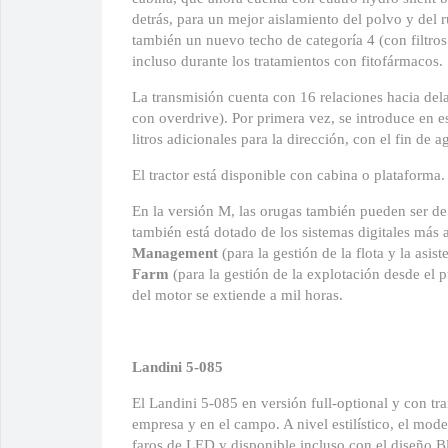
detrás, para un mejor aislamiento del polvo y del 
también un nuevo techo de categoría 4 (con filtros
incluso durante los tratamientos con fitofármacos.
La transmisión cuenta con 16 relaciones hacia delan
con overdrive). Por primera vez, se introduce en 
litros adicionales para la dirección, con el fin de a
El tractor está disponible con cabina o plataforma.
En la versión M, las orugas también pueden ser d
también está dotado de los sistemas digitales má
Management
(para la gestión de la flota y la asis
Farm
(para la gestión de la explotación desde el 
del motor se extiende a mil horas.
Landini 5-085
El Landini 5-085 en versión full-optional y con t
empresa y en el campo. A nivel estilístico, el mo
faros de LED y disponible incluso con el diseño 