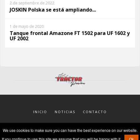
2 de septiembre de 2022
JOSKIN Polska se está ampliando...
1 de mayo de 2020
Tanque frontal Amazone FT 1502 para UF 1602 y
UF 2002
INICIO
NOTICIAS
CONTACTO
We use cookies to make sure you can have the best experience on our website.
© 2026 TractorPasión
|
Condiciones Legales
If you continue to use this site we assume that you will be happy with it.
Ok